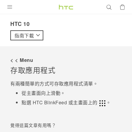
產品
HTC 10‎
VIVE
指南下載
G REIGNS
智慧型手機
< < Menu
配件
存取應用程式
VIVERSE
有兩種簡單的方式可存取應用程式清單。
優惠專區
從
主畫面
向上滑動。
點選
HTC BlinkFeed
或
主畫面
上的
。
焦點訊息
銷售門市
校園專案
銷售通路
支援服務
覺得這篇文章有用嗎？
企業採購
VIVELAND