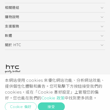
5G
相關連結
智慧型手機
HTC Research
購物說明
配件
購物須知
支援服務
VIVE
訂單管理
到府收送維修服務
軟體
付款方式
服務中心資訊
應用程式
關於 HTC
售後服務
客戶服務佈告欄
手機功能
ESG
常見問題
產品有限保固說明
相機工具
新聞稿
HTC Sync Manager
投資人
加入 HTC
本網站使用 cookies 來優化網站功能、分析網站效能、
© 2011-2026 HTC Corporation
隱私權政策
提供個性化體驗和廣告。您可點擊下方按鈕接受我們的
HTC 法律文件
產品安全性
cookies，或在「Cookie 喜好設定」上管理您的偏
宏達國際電子股份有限公司 | 統一編號16003518
好。您也能在我們的
Cookie 政策
中找到更多訊息。
Cookie
隱私聯絡:
Global-Privacy@htc.com
Security and Privacy Whitepaper
Cookie 偏好
接受