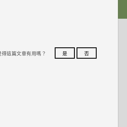
覺得這篇文章有用嗎？
是
否
您的意見回報可協助他人查看最實用的資訊。