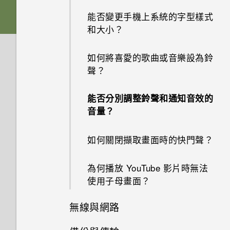
傳輸線嗎？能否使用第三方的傳
能否變更手機上系統的字型樣式
我能將 Micro SIM 卡剪小為
輸線？
和大小？
Nano SIM 卡以裝入手機內嗎？
可以透過 micro USB 轉 USB
如何將喜愛的歌曲或音樂設為鈴
Type-C 轉接器以使用現有的
聲？
USB 傳輸線嗎？
能否分別調整鈴聲和通知音效的
USB Type-C 接頭與舊手機上的
音量？
micro USB 接頭有何不同？
如何關閉擷取畫面時的快門聲？
螢幕關閉一段時間後，為何我無
法接收郵件與即時訊息通知？網
路電台廣播也停止了。
為何播放 YouTube 影片時無法
使用子母畫面？
手機無法開機時該怎麼做？
無線與網路
如何使用硬體按鍵重新啟動手