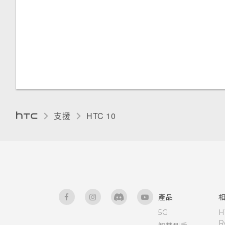
觸控音效和震動
Google 相簿擁有與 HTC 相片
集一樣的功能嗎？
開啟或關閉圖示徽章
變更顯示語言
使用應用程式時不斷出現要求授
手套模式
予權限的提示。為什麼？
支援
HTC 10‎
產品
5G
H
R