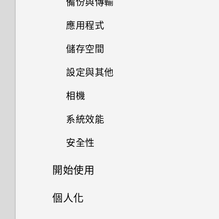
備份與傳輸
如何在電信業者的網路中新增存
機？
取點？
應用程式
如何備份相片及影片？
如果手機不斷重新啟動或無法開
我透過藍牙傳送了一些檔案到電
機進入主畫面，該怎麼辦？
儲存空間
為何說出「OK Google」無法啟
如何在手機與電腦之間複製檔
腦。檔案存到哪裡去了？
動 Google 個人助理？
案？
設定與其他
手機無法充電時該怎麼做？
如何將檔案與資料夾複製或移到
如何將手機的網際網路連線分享
記憶卡？
我經常因為誤觸最近使用的應用
相機
我之前曾使用 HTC 備份。為何
給其他裝置使用？
為何電池電力消耗如此快速？
如何讓硬體按鍵持續開啟背光？
程式或 返回鍵而退出正在玩的
手機現在未內建 HTC 備份？
如何檢視 USB 隨身碟內的檔案
遊戲。如何避免此狀況？
系統效能
要如何得知我的手機能否在其他
能否讓相機停留在待機模式以節
Doze 模式如何節省電池電力？
如何找出手機的 IMEI/MEID 和
與資料夾？
如何讓 HTC Sync Manager 辨
國家的本國網路內使用？
省電力？要如何設定？
序號？
安全性
何謂螢幕固定功能？如何固定應
識出我的手機？
如何查看手機最新的軟體更新？
為何省電模式和極致省電模式都
我將記憶卡格式化以作為內部儲
用程式？
手機能在找不到 Wi-Fi 或訊號
為何拍攝的人像照在電腦上會以
變成灰色停用狀態？
為何手機會對我說話？如何關閉
存空間使用時，卻出現該記憶卡
開始使用
為何手機設定螢幕鎖密碼後仍不
能否使用 Wi-Fi 直連 與其他手
更新手機軟體前該做哪些準備？
太弱時自動切換至行動網路嗎？
橫向顯示？
此功能？
速度太慢的訊息。為什麼？
Google Play Protect 有何作
會鎖住？
機分享媒體檔？
Android 中的應用程式待機如何
熟悉新手機的功能
用？如何查看功能是否啟用？
個人化
如果無法安裝軟體更新，該怎麼
為何無法邊錄影邊拍照？
節省電池電力？
如何啟用或停用裝置管理員應用
我的手機是全新的，但可用儲存
觸碰指紋辨識器為何無法喚醒手
辦？
新功能
程式？
空間卻比總容量少。為什麼？