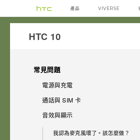
產品
VIVERSE
VIVE
G REIGNS
HTC 10‎
常見問題
電源與充電
通話與 SIM 卡
我的手機是否向下相容於不支援
Qualcomm Quick Charge 3.0
音效與顯示
如何在未通話時讓電話撥號列出
的充電配件？
我的聯絡人及其個人檔案圖片而
我認為麥克風壞了。該怎麼做？
不是通話記錄？
只能使用隨附的 USB Type-C