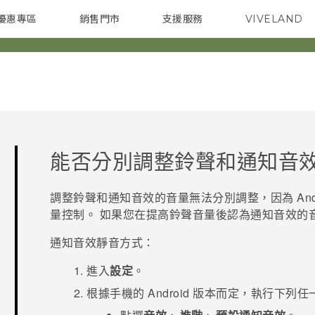
優惠專區
銷售門市
支援服務
VIVELAND
焦點訊息
智慧型手機
校園專案
銷售通路
配件
企業採購
能否分別調整鈴聲和通知音
調整鈴聲和通知音效的音量無法分別調整，因為
And
量控制。 如果您在提高鈴聲音量後認為通知音效的
通知音效靜音方式：
進入
設定
。
根據手機的
Android
版本而定，執行下列任