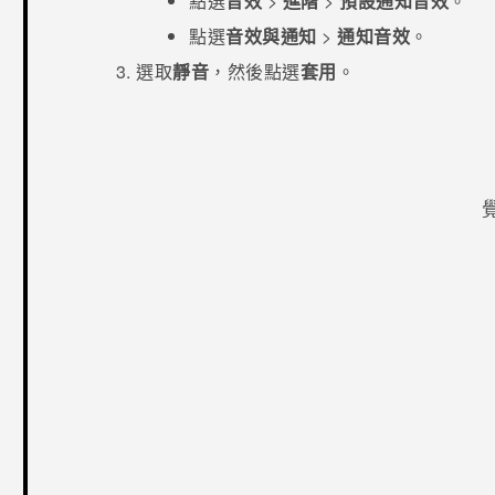
點選
音效
>
進階
>
預設通知音效
。
點選
音效與通知
>
通知音效
。
選取
靜音
，然後點選
套用
。
感謝您！