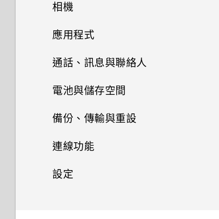
主畫面配置與字型
如何在郵件應用程式內登入我的
機？
HTC Sense 主畫面
相機
為何我的手機會自動停止錄影？
設定中的電池最佳化有何作用？
Microsoft 電子郵件帳號？
如何在手機上測試音訊、顯示和
打開包裝與設定
如何關閉使用 TouchPal 鍵盤輸
小工具與捷徑
使用 MicroSD 記憶卡作為可移
Android 8.0
使用 Exchange ActiveSync 時
休眠模式
拍照和錄影
變更預設字型大小
應用程式
其他部分？
相片看起來模糊不清嗎？以下有
入時的震動？
除式儲存裝置和使用內部儲存空
Qualcomm Quick Charge 3.0
為何手機上的應用程式會當機並
為何無法用我的指紋將螢幕解
更新
一些拍照秘訣
音效偏好設定
指紋辨識器
間有何不同？
運作方式？
進階相機功能
強制關閉？
鎖？
啟動列
動作手勢
設定主畫面桌布
安裝及移除應用程式
自拍
為何手機反應緩慢且靜止不動？
通話、訊息與聯絡人
為何通話期間聽不到來電及訊息
安裝軟體更新
通知？
HTC 10
變更來電鈴聲
如何節省電池電力？
如何知道我是否在手機上安裝了
如何在重設手機後通過 Google
新增主畫面小工具
HTC Ice View
選擇場景
觸控手勢
新增或移除小工具面板
快速調整相片曝光
手機通話功能
從 Google Play 商店取得應用
為何手機會自動關機？
電池與儲存空間
惡意的第三方應用程式？
登入畫面？
程式
安裝應用程式更新
有未讀取的通知時，不斷重複發
後面板
變更通知音效
Google 相簿
新增主畫面捷徑
拍攝高動態縮時攝影影片
聯絡人
從手機套控制音樂播放
使用快速設定
變更主畫面
HTC 相機
電池
結束或關閉應用程式最好的方式
使用智慧搜尋撥號
出聲音和震動。要如何停止？
備份、傳輸與重設
如何設定預設的簡訊應用程式？
忘記了手機的螢幕鎖定密碼、
從網路下載應用程式
為何？
從 Google Play 商店安裝應用
使用應用程式
卡片固定座
設定預設音量
PIN 碼或圖形該怎麼辦？
簡訊與多媒體簡訊
Google 相簿功能介紹
分類小工具面板和啟動列上的應
手動調整相機設定
處理電話
儲存空間
認識手機設定
聯絡人清單
程式更新
選擇拍攝模式
撥打分機號碼
備份與重設
顯示電池百分比
為何無法自訂快速設定面板中的
連線功能
如何在 HTC 訊息應用程式內以
用程式
HTC 應用程式
解除安裝應用程式
如何查看手機內建的記憶體容量
項目？
存取應用程式
Nano SIM 卡
適用於喇叭的 HTC BoomSound
粗體顯示未讀取的訊息？
手機遺失或遭竊時該怎麼辦？
檢視相片及影片
如何在訊息內加入簽名？
拍攝 RAW 相片
從 HTC Ice View 開啟或關閉部
鎖定螢幕
新增新的聯絡人
傳輸
及使用量？
在手機儲存空間和記憶卡之間複
軟體與應用程式更新
拍攝相片
快速撥號
查看電池用量
網際網路連線
備份 HTC 10
設定
移動主畫面項目
分功能
製或移動檔案
HTC BlinkFeed
應用程式捷徑
SD 卡
支援耳機的HTC BoomSound
如何調整 HTC 訊息中的字型大
何謂智慧鎖及如何使用？
編輯相片
複製簡訊到 Nano SIM 卡
相機應用程式如何拍攝 RAW 相
通知
編輯聯絡人的資訊
如何重新啟動手機以進入安全模
無線分享
設定相片品質和大小
從舊手機傳輸內容的方法
撥打訊息、電子郵件或日曆活動
查看電池記錄
重設網路設定
一般設定
開啟或關閉數據連線
小？
移除主畫面項目
片？
從 HTC Ice View 檢視應用程式
式？
儲存空間類型
HTC 主題
中的電話號碼
同時使用兩個應用程式
為電池充電
專屬個性化音效設定
為何重新開啟或開啟手機時出現
美化 RAW 相片
通知
刪除訊息和對話
如何加快輸入速度？
聯繫聯絡人