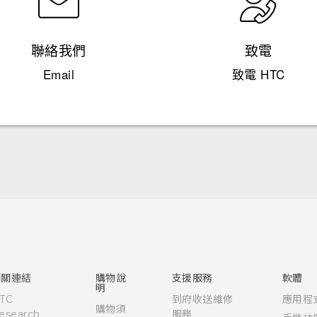
聯絡我們
致電
Email
致電 HTC
快速入門手冊
使用手冊
相關連結
購物說
支援服務
軟體
明
TC
到府收送維修
應用程
購物須
esearch
服務