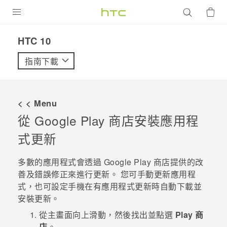
產品
HTC 10‎
VIVE
指南下載
G REIGNS
智慧型手機
< < Menu
配件
從
Google Play 商店
安裝應用程
式更新
VIVERSE
優惠專區
多數的應用程式會透過
Google Play 商店
提供的改
善及錯誤修正來進行更新。 您可手動更新應用程
焦點訊息
銷售門市
式，也可設定手機在有應用程式更新時自動下載並
安裝更新。
校園專案
銷售通路
支援服務
從
主畫面
向上滑動，然後找出並點選
Play 商
企業採購
VIVELAND
店
。