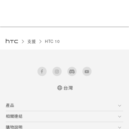
支援
HTC 10‎
台灣
快速入門手冊
產品
使用手冊
5G
相關連結
智慧型手機
HTC Research
購物說明