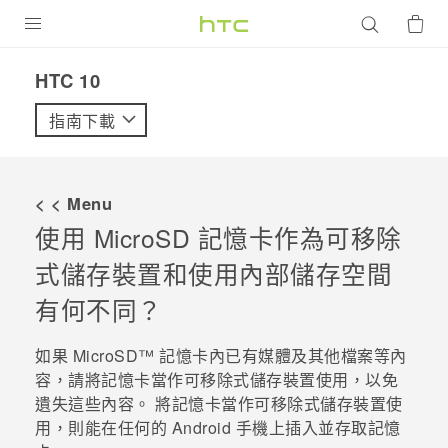
產品
HTC 10‎
VIVE
指南下載
G REIGNS
智慧型手機
< < Menu
配件
使用
MicroSD
記憶卡作為可移除
式儲存裝置和使用內部儲存空間
VIVERSE
有何不同？
優惠專區
如果
MicroSD™
記憶卡內已有媒體及其他檔案等內
焦點訊息
銷售門市
容，請將記憶卡當作可移除式儲存裝置使用，以免
校園專案
銷售通路
支援服務
遺失這些內容。 將記憶卡當作可移除式儲存裝置使
用，則能在任何的
Android
手機上插入並存取記憶
企業採購
VIVELAND