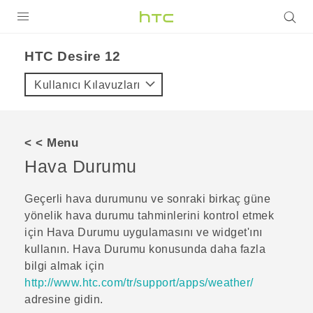
ÜRÜNLER
HTC Desire 12‎
VIVE
Kullanıcı Kılavuzları
G REIGNS
AKILLI TELEFONLAR
< < Menu
VIVERSE
Hava Durumu
DESTEK
Geçerli hava durumunu ve sonraki birkaç güne
yönelik hava durumu tahminlerini kontrol etmek
için
Hava Durumu
uygulamasını ve widget'ını
kullanın.
Hava Durumu
konusunda daha fazla
bilgi almak için
http://www.htc.com/tr/support/apps/weather/
adresine gidin.