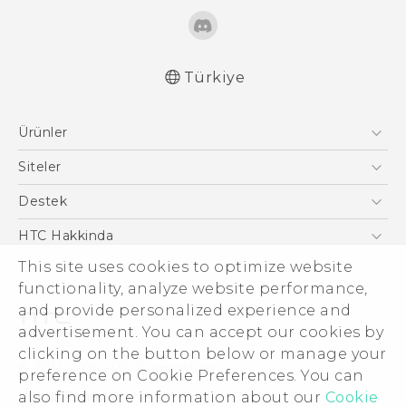
Türkiye
Türk - Pratik Baslama Kilavuzu
Ürünler
Türk - Kullanici Kilavuzu
Quick start guide
Akıllı Telefonlar
Siteler
User manual
5G
HTC Dev
Destek
Safety and regulatory guide
VIVE
HTC Research
Destek Merkezi
HTC Hakkinda
This site uses cookies to optimize website
ESG
functionality, analyze website performance,
Yatırımcı (İNGİLİZCE)
and provide personalized experience and
Gizlilik Politikası
advertisement. You can accept our cookies by
Ürün Güvenliği
clicking on the button below or manage your
© 2011-2026 HTC Corporation
preference on Cookie Preferences. You can
Cookie Preferences
also find more information about our
Cookie
Hukuk Terimleri