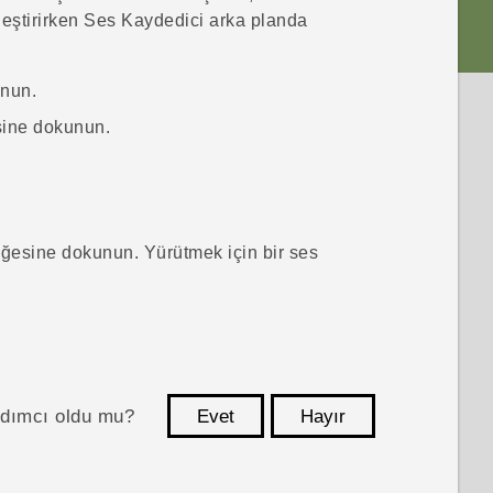
eştirirken
Ses Kaydedici
arka planda
nun.
ine dokunun.
ğesine dokunun. Yürütmek için bir ses
ardımcı oldu mu?
Evet
Hayır
teşekkür ederim!