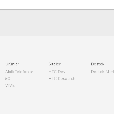
Türk - Pratik Baslama Kilavuzu
Türk - Kullanici Kilavuzu
Quick start guide
User manual
Ürünler
Siteler
Destek
Safety and regulatory guide
Akıllı Telefonlar
HTC Dev
Destek Mer
5G
HTC Research
VIVE