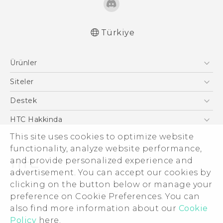
Türkiye
Türk - Pratik Baslama Kilavuzu
Ürünler
Türk - Kullanici Kilavuzu
Quick start guide
Akıllı Telefonlar
Siteler
User manual
5G
HTC Dev
Destek
Safety and regulatory guide
VIVE
HTC Research
Destek Merkezi
HTC Hakkinda
ESG
This site uses cookies to optimize website
functionality, analyze website performance,
Yatırımcı (İNGİLİZCE)
and provide personalized experience and
Gizlilik Politikası
advertisement. You can accept our cookies by
Ürün Güvenliği
clicking on the button below or manage your
© 2011-2026 HTC Corporation
preference on Cookie Preferences. You can
Cookie Preferences
Hukuk Terimleri
also find more information about our
Cookie
İnsan kaynakları
Policy
here.