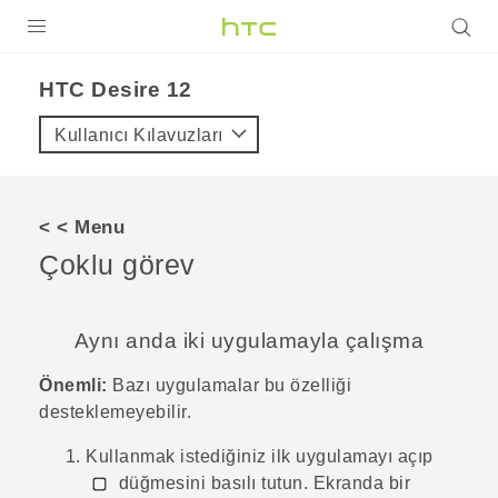
ÜRÜNLER
HTC Desire 12‎
VIVE
Kullanıcı Kılavuzları
G REIGNS
AKILLI TELEFONLAR
< < Menu
VIVERSE
Çoklu görev
DESTEK
Aynı anda iki uygulamayla çalışma
Önemli:
Bazı uygulamalar bu özelliği
desteklemeyebilir.
Kullanmak istediğiniz ilk uygulamayı açıp
düğmesini basılı tutun.
Ekranda bir