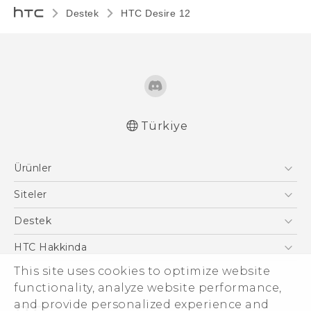
Destek
HTC Desire 12‎
Türkiye
Türk - Pratik Baslama Kilavuzu
Ürünler
Türk - Kullanici Kilavuzu
Quick start guide
Akıllı Telefonlar
Siteler
User manual
5G
HTC Dev
Destek
Safety and regulatory guide
VIVE
HTC Research
Destek Merkezi
HTC Hakkinda
ESG
This site uses cookies to optimize website
functionality, analyze website performance,
Yatırımcı (İNGİLİZCE)
and provide personalized experience and