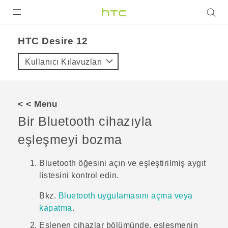
ÜRÜNLER
HTC Desire 12‎
VIVE
Kullanıcı Kılavuzları
G REIGNS
AKILLI TELEFONLAR
< < Menu
VIVERSE
Bir
Bluetooth
cihazıyla
eşleşmeyi bozma
DESTEK
Bluetooth
öğesini açın ve eşleştirilmiş aygıt
listesini kontrol edin.
Bkz.
Bluetooth
uygulamasını açma veya
kapatma
.
Eşlenen cihazlar
bölümünde, eşleşmenin