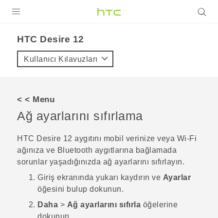
ÜRÜNLER
HTC Desire 12‎
VIVE
Kullanıcı Kılavuzları
G REIGNS
AKILLI TELEFONLAR
< < Menu
VIVERSE
Ağ ayarlarını sıfırlama
DESTEK
HTC Desire 12
aygıtını mobil verinize veya
Wi‍-Fi
ağınıza ve
Bluetooth
aygıtlarına bağlamada
sorunlar yaşadığınızda ağ ayarlarını sıfırlayın.
Giriş
ekranında yukarı kaydırın ve
Ayarlar
öğesini bulup dokunun.
Daha
>
Ağ ayarlarını sıfırla
öğelerine
dokunun.