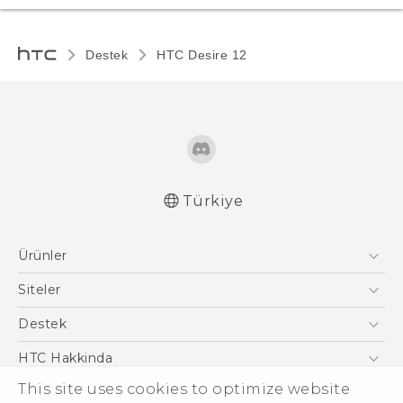
Destek
HTC Desire 12‎
Türkiye
Türk - Pratik Baslama Kilavuzu
Ürünler
Türk - Kullanici Kilavuzu
Quick start guide
Akıllı Telefonlar
Siteler
User manual
5G
HTC Dev
Destek
Safety and regulatory guide
VIVE
HTC Research
Destek Merkezi
HTC Hakkinda
ESG
This site uses cookies to optimize website