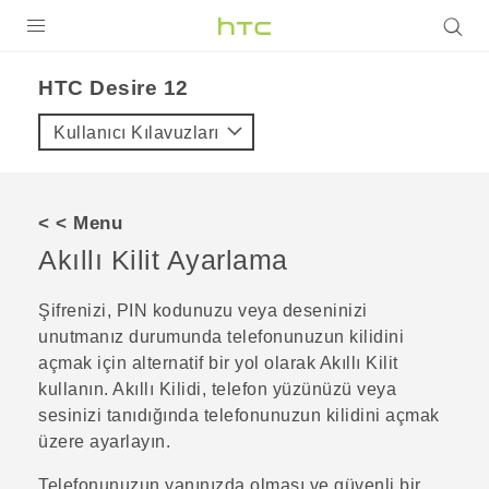
ÜRÜNLER
HTC Desire 12‎
VIVE
Kullanıcı Kılavuzları
G REIGNS
AKILLI TELEFONLAR
< < Menu
VIVERSE
Akıllı Kilit Ayarlama
DESTEK
Şifrenizi, PIN kodunuzu veya deseninizi
unutmanız durumunda telefonunuzun kilidini
açmak için alternatif bir yol olarak Akıllı Kilit
kullanın. Akıllı Kilidi, telefon yüzünüzü veya
sesinizi tanıdığında telefonunuzun kilidini açmak
üzere ayarlayın.
Telefonunuzun yanınızda olması ve güvenli bir