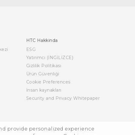
HTC Hakkinda
kezi
ESG
Yatırımcı (İNGİLİZCE)
Gizlilik Politikası
Ürün Güvenliği
Cookie Preferences
İnsan kaynakları
Security and Privacy Whitepaper
and provide personalized experience
 2011-2026 HTC Corporation
Hukuk Terimleri