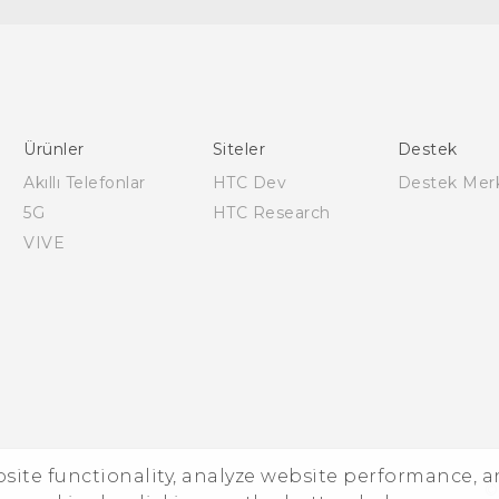
Türk - Pratik Baslama Kilavuzu
Türk - Kullanici Kilavuzu
Quick start guide
User manual
Ürünler
Siteler
Destek
Safety and regulatory guide
Akıllı Telefonlar
HTC Dev
Destek Mer
5G
HTC Research
VIVE
ebsite functionality, analyze website performance, 
©