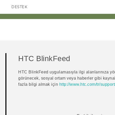
DESTEK
AKILLI TELEFONLAR
HTC BlinkFeed
HTC BlinkFeed
uygulamasıyla ilgi alanlarınıza y
görünecek, sosyal ortam veya haberler gibi kaynak
fazla bilgi almak için
http://www.htc.com/tr/support