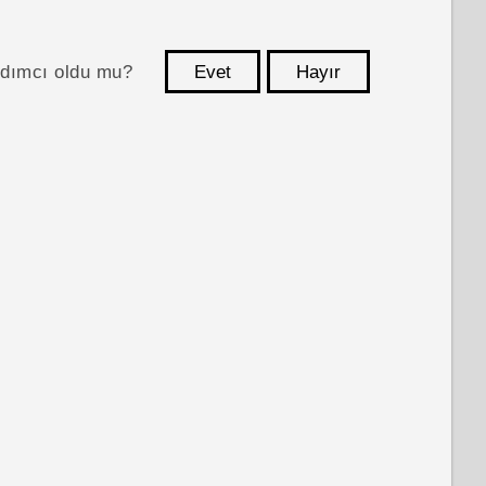
ardımcı oldu mu?
Evet
Hayır
teşekkür ederim!