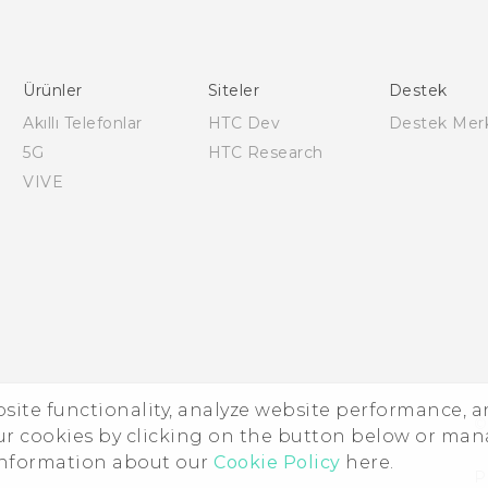
Türk - Kullanici Kilavuzu
Quick start guide
User manual
Ürünler
Siteler
Destek
Safety and regulatory guide
Akıllı Telefonlar
HTC Dev
Destek Mer
5G
HTC Research
VIVE
ebsite functionality, analyze website performance, 
©
ur cookies by clicking on the button below or ma
 information about our
Cookie Policy
here.
P