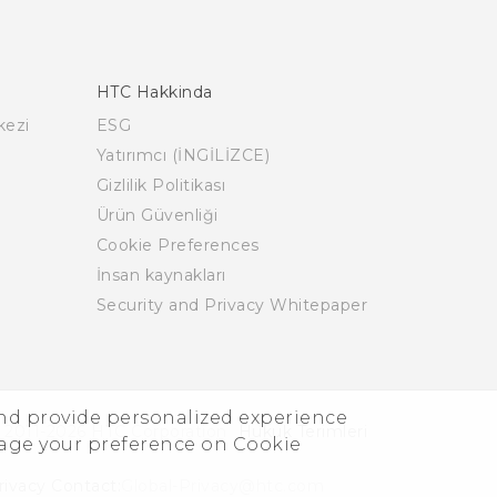
HTC Hakkinda
kezi
ESG
Yatırımcı (İNGİLİZCE)
Gizlilik Politikası
Ürün Güvenliği
Cookie Preferences
İnsan kaynakları
Security and Privacy Whitepaper
and provide personalized experience
 2011-2026 HTC Corporation
Hukuk Terimleri
nage your preference on Cookie
rivacy Contact:
Global-Privacy@htc.com