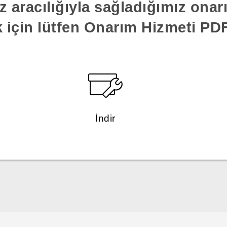
z aracılığıyla sağladığımız ona
k için lütfen Onarım Hizmeti PDF'
İndir
Türk - Pratik Baslama Kilavuzu