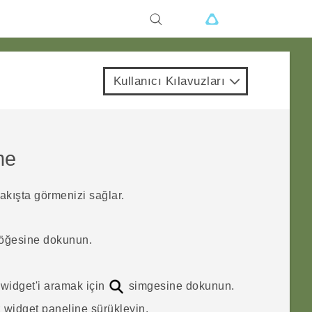
Kullanıcı Kılavuzları
me
bakışta görmenizi sağlar.
öğesine dokunun.
r widget'i aramak için
simgesine dokunun.
iz widget paneline sürükleyin.