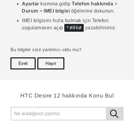
Ayarlar
kısmına gidip
Telefon hakkında
>
Durum
>
IMEI bilgisi
öğelerine dokunun.
IMEI bilgisini hızla bulmak için
Telefon
*#06#
uygulamasını açıp
yazabilirsiniz.
Bu bilgiler size yardımcı oldu mu?
Evet
Hayır
teşekkür ederim!
HTC Desire 12 hakkında Konu Bul