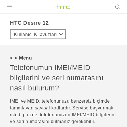
ÜRÜNLER
HTC Desire 12‎
VIVE
Kullanıcı Kılavuzları
G REIGNS
AKILLI TELEFONLAR
< < Menu
VIVERSE
Telefonumun IMEI/MEID
bilgilerini ve seri numarasını
DESTEK
nasıl bulurum?
IMEI ve MEID, telefonunuzu benzersiz biçimde
tanımlayan sayısal kodlardır. Servise başvurmak
istediğinizde, telefonunuzun IMEI‍/‍MEID bilgilerini
ve seri numarasını bulmanız gerekebilir.