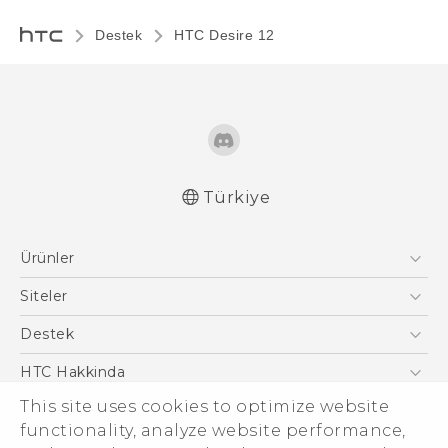
Destek
HTC Desire 12‎
Türkiye
Türk - Pratik Baslama Kilavuzu
Ürünler
Türk - Kullanici Kilavuzu
Quick start guide
Akıllı Telefonlar
Siteler
User manual
5G
HTC Dev
Destek
Safety and regulatory guide
VIVE
HTC Research
Destek Merkezi
HTC Hakkinda
This site uses cookies to optimize website
ESG
functionality, analyze website performance,
Yatırımcı (İNGİLİZCE)