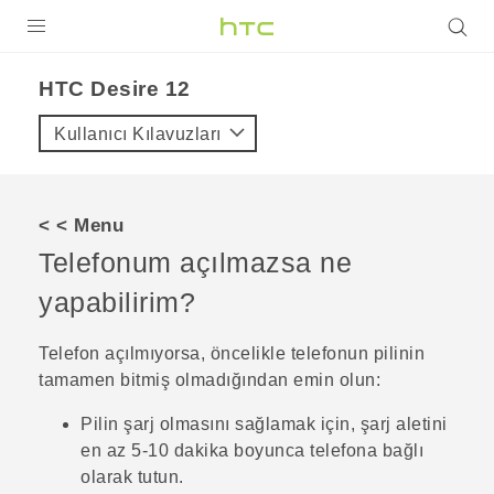
ÜRÜNLER
HTC Desire 12‎
VIVE
Kullanıcı Kılavuzları
G REIGNS
AKILLI TELEFONLAR
< < Menu
VIVERSE
Telefonum açılmazsa ne
yapabilirim?
DESTEK
Telefon açılmıyorsa, öncelikle telefonun pilinin
tamamen bitmiş olmadığından emin olun:
Pilin şarj olmasını sağlamak için, şarj aletini
en az 5-10 dakika boyunca telefona bağlı
olarak tutun.