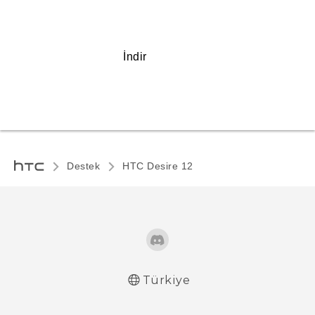
İndir
Destek
HTC Desire 12‎
Türkiye
Türk - Pratik Baslama Kilavuzu