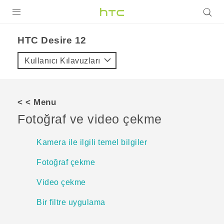
ÜRÜNLER
HTC Desire 12‎
VIVE
Kullanıcı Kılavuzları
G REIGNS
AKILLI TELEFONLAR
< < Menu
VIVERSE
Fotoğraf ve video çekme
DESTEK
Kamera ile ilgili temel bilgiler
Fotoğraf çekme
Video çekme
Bir filtre uygulama