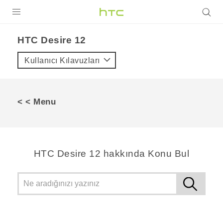
ÜRÜNLER
HTC Desire 12‎
VIVE
Kullanıcı Kılavuzları
G REIGNS
AKILLI TELEFONLAR
< < Menu
VIVERSE
DESTEK
HTC Desire 12 hakkında Konu Bul