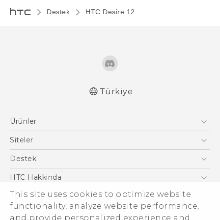
Destek
HTC Desire 12‎
Türkiye
Türk - Pratik Baslama Kilavuzu
Ürünler
Türk - Kullanici Kilavuzu
Quick start guide
Akıllı Telefonlar
Siteler
User manual
5G
HTC Dev
Destek
Safety and regulatory guide
VIVE
HTC Research
Destek Merkezi
HTC Hakkinda
This site uses cookies to optimize website
ESG
functionality, analyze website performance,
Yatırımcı (İNGİLİZCE)
and provide personalized experience and