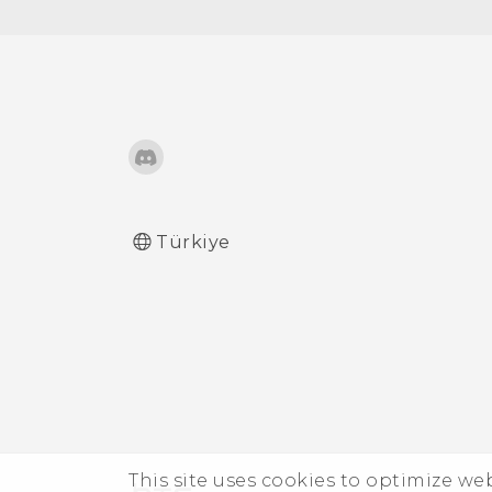
nasıl sağlarım?
Telefonum sürekli yeniden
başlıyorsa veya Giriş ekranı
görünene kadar başlamıyorsa
ne yapabilirim?
Telefonum şarj olmazsa ne
yapmalıyım?
Türkiye
Pilim neden çok çabuk bitiyor?
Uyku modu pil gücünden nasıl
tasarruf eder?
Neden Güç tasarrufu ve Üstün
güç tasarrufu modlarının her
This site uses cookies to optimize w
ikisi de kullanılamaz