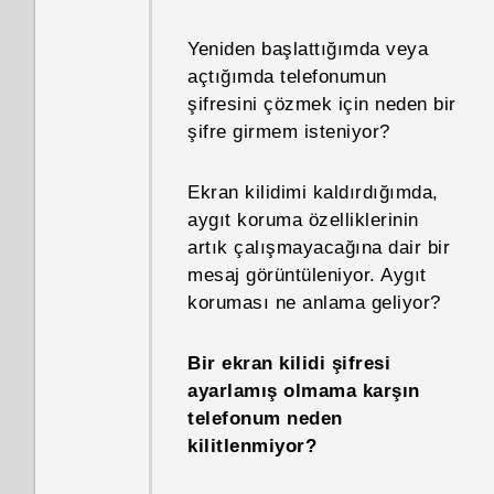
kapatırım?
Telefonumdaki uygulamalar
Yeniden başlattığımda veya
Telefonum neden ağır çalışıyor
neden çöküyor ve kapanmaya
açtığımda telefonumun
YouTube videolarını oynatırken
ve donuyor?
zorlanıyor?
şifresini çözmek için neden bir
neden resim içinde resim
şifre girmem isteniyor?
özelliğini kullanamıyorum?
Telefonum neden kendi
Telefonuma kötü amaçlı
kendine kapanıyor?
üçüncü taraf uygulama
Ekran kilidimi kaldırdığımda,
yükleyip yüklemediğimi nasıl
aygıt koruma özelliklerinin
anlarım?
Uygulamaları sonlandırmanın
artık çalışmayacağına dair bir
veya kapatmanın en iyi yolu
mesaj görüntüleniyor. Aygıt
nedir?
Varsayılan SMS uygulamasını
koruması ne anlama geliyor?
nasıl belirlerim?
Telefonumun bellek boyutunu
Bir ekran kilidi şifresi
ve ne kadarının kullanıldığını
HTC İletiler uygulamasında
ayarlamış olmama karşın
nasıl kontrol ederim?
okunmamış metin mesajları
telefonum neden
nasıl koyu olarak gösterilir?
kilitlenmiyor?
Telefonumu nasıl Güvenli