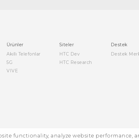
Türk - Pratik Baslama Kilavuzu
Türk - Kullanici Kilavuzu
English - Quick start guide
English - User manual
Ürünler
Siteler
Destek
English - Safety and regulatory guide
Akıllı Telefonlar
HTC Dev
Destek Mer
5G
HTC Research
VIVE
ebsite functionality, analyze website performance, 