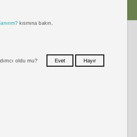
llanırım?
kısmına bakın.
ardımcı oldu mu?
Evet
Hayır
teşekkür ederim!