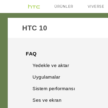
ÜRÜNLER
VIVERSE
VIVE
G REIGNS
HTC 10‎
FAQ
Yedekle ve aktar
Uygulamalar
Fotoğraflarımı ve videolarımı
nasıl yedeklerim?
Sistem performansı
"Tamam Google" dediğimde
Google Assistant neden
Telefonum ve bilgisayarım
Ses ve ekran
Bir sorun olduğunda
başlamıyor?
arasında dosyaları nasıl