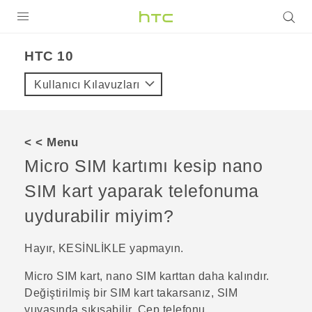
ÜRÜNLER
HTC 10‎
VIVE
Kullanıcı Kılavuzları
G REIGNS
AKILLI TELEFONLAR
< < Menu
VIVERSE
Micro SIM kartımı kesip
nano
SIM
kart yaparak telefonuma
DESTEK
uydurabilir miyim?
Hayır, KESİNLİKLE yapmayın.
Micro SIM kart,
nano SIM
karttan daha kalındır.
Değiştirilmiş bir SIM kart takarsanız, SIM
yuvasında sıkışabilir. Cep telefonu