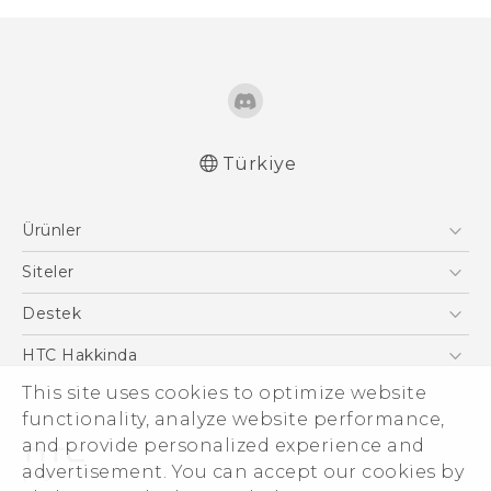
Türkiye
Türk - Pratik Baslama Kilavuzu
Ürünler
Türk - Kullanici Kilavuzu
English - Quick start guide
Akıllı Telefonlar
Siteler
English - User manual
5G
HTC Dev
Destek
English - Safety and regulatory guide
VIVE
HTC Research
Destek Merkezi
HTC Hakkinda
This site uses cookies to optimize website
ESG
functionality, analyze website performance,
Yatırımcı (İNGİLİZCE)
and provide personalized experience and
Gizlilik Politikası
advertisement. You can accept our cookies by