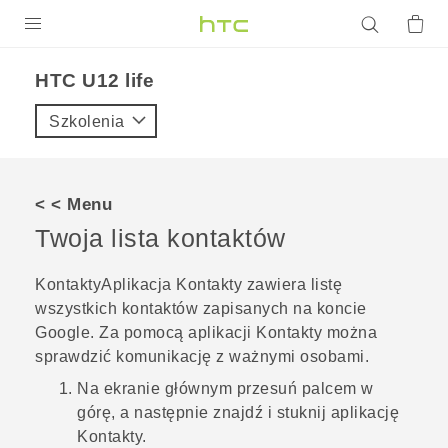
PRODUKTY
HTC U12 life‎
VIVE
Szkolenia
G REIGNS
SMARTFONY
< < Menu
AKCESORIA
Twoja lista kontaktów
VIVERSE
Kontakty
Aplikacja
Kontakty
zawiera listę
wszystkich kontaktów zapisanych na koncie
POMOC TECHNICZNA
Google
. Za pomocą aplikacji
Kontakty
można
Urządzenia i akcesoria HTC
Zaloguj się
sprawdzić komunikację z ważnymi osobami.
Na
ekranie głównym
przesuń palcem w
górę, a następnie znajdź i stuknij aplikację
Kontakty
.