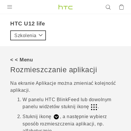
PRODUKTY
HTC U12 life‎
VIVE
Szkolenia
G REIGNS
SMARTFONY
< < Menu
AKCESORIA
Rozmieszczanie aplikacji
VIVERSE
Na ekranie
Aplikacje
można zmieniać kolejność
aplikacji.
POMOC TECHNICZNA
W panelu
HTC BlinkFeed
lub dowolnym
Urządzenia i akcesoria HTC
Zaloguj się
panelu widżetów stuknij ikonę
.
Stuknij ikonę
, a następnie wybierz
sposób rozmieszczenia aplikacji, np.
alfabetycznie.