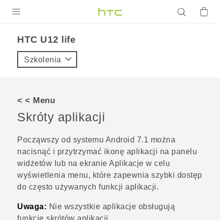
PRODUKTY
HTC U12 life‎
VIVE
Szkolenia
G REIGNS
SMARTFONY
< < Menu
AKCESORIA
Skróty aplikacji
VIVERSE
Począwszy od systemu
Android
7.1 można
nacisnąć i przytrzymać ikonę aplikacji na panelu
POMOC TECHNICZNA
widżetów lub na ekranie Aplikacje w celu
Urządzenia i akcesoria HTC
Zaloguj się
wyświetlenia menu, które zapewnia szybki dostęp
do często używanych funkcji aplikacji.
Uwaga:
Nie wszystkie aplikacje obsługują
funkcję skrótów aplikacji.