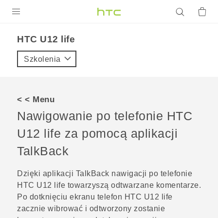
PRODUKTY
HTC U12 life‎
VIVE
Szkolenia
G REIGNS
SMARTFONY
< < Menu
AKCESORIA
Nawigowanie po telefonie
HTC
VIVERSE
U12 life
za pomocą aplikacji
TalkBack
POMOC TECHNICZNA
Urządzenia i akcesoria HTC
Zaloguj się
Dzięki aplikacji
TalkBack
nawigacji po telefonie
HTC U12 life
towarzyszą odtwarzane komentarze.
Po dotknięciu ekranu telefon
HTC U12 life
zacznie wibrować i odtworzony zostanie