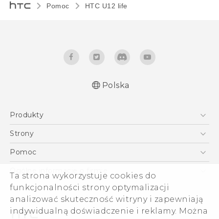
Pomoc
HTC U12 life‎
Polska
Produkty
Polish - Skrócony przewodnik
Smartfony
Polish - Podręczniki użytkownika
Strony
Polish - Wytyczne dotyczące bezpieczeństwa i
5G
HTC Vive
Pomoc
wytyczne wymagane przez prawo
VIVE
HTC Dev
Pomoc
English - Quick start guide
Ogólne informacje o firmie
Ta strona wykorzystuje cookies do
Akcesoria
English - User manual
Pomoc E-commerce
ESG
funkcjonalności strony optymalizacji
English - Safety and regulatory guide
analizować skuteczność witryny i zapewniają
Informacje o firmie
indywidualną doświadczenie i reklamy. Można
Dla inwestorów (angielski)