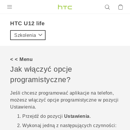
PRODUKTY
HTC U12 life‎
VIVE
Szkolenia
G REIGNS
SMARTFONY
< < Menu
AKCESORIA
Jak włączyć opcje
VIVERSE
programistyczne?
POMOC TECHNICZNA
Jeśli chcesz programować aplikacje na telefon,
możesz włączyć opcje programistyczne w pozycji
Urządzenia i akcesoria HTC
Zaloguj się
Ustawienia
.
Przejdź do pozycji
Ustawienia
.
Wykonaj jedną z następujących czynności: