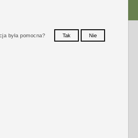
acja była pomocna?
Tak
Nie
Dziękujemy!