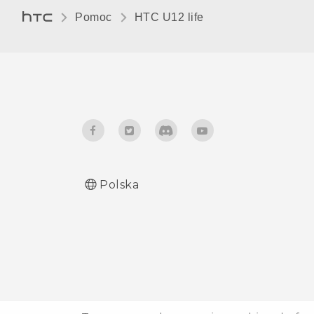
monity o udzielenie uprawnień.
Pomoc
HTC U12 life‎
Dlaczego tak się dzieje?
Jak włączyć opcje
programistyczne?
Dlaczego nie mogę odtworzyć
plików muzycznych WMA w
aplikacji Muzyka Google Play?
Polska
Czy możliwe jest wyświetlanie
prognozy pogody na ekranie
blokady również przy
wyłączonej funkcji GPS?
Dlaczego na ikonach aplikacji
nie widać już liczników