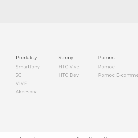
Polish - Skrócony przewodnik
Polish - Podręczniki użytkownika
Polish - Wytyczne dotyczące bezpieczeństwa i wytyczne
wymagane przez prawo
Produkty
Strony
Pomoc
English - Quick start guide
Smartfony
HTC Vive
Pomoc
English - User manual
5G
HTC Dev
Pomoc E-comme
English - Safety and regulatory guide
VIVE
Akcesoria