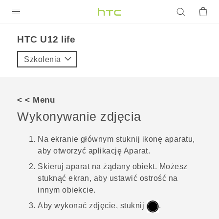
PRODUKTY
HTC U12 life‎
VIVE
Szkolenia
G REIGNS
SMARTFONY
< < Menu
AKCESORIA
Wykonywanie zdjęcia
VIVERSE
Na ekranie głównym stuknij ikonę aparatu,
aby otworzyć aplikację
Aparat
.
POMOC TECHNICZNA
Skieruj aparat na żądany obiekt. Możesz
Urządzenia i akcesoria HTC
Zaloguj się
stuknąć ekran, aby ustawić ostrość na
innym obiekcie.
Aby wykonać zdjęcie, stuknij
.