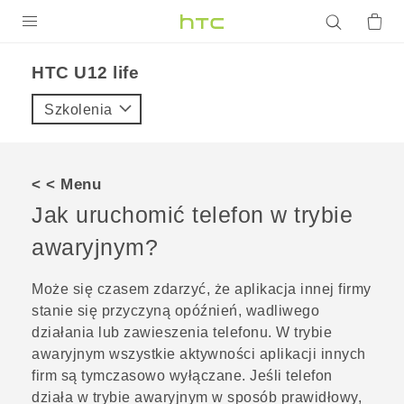
PRODUKTY
HTC U12 life‎
VIVE
Szkolenia
G REIGNS
SMARTFONY
< < Menu
AKCESORIA
Jak uruchomić telefon w trybie
VIVERSE
awaryjnym?
POMOC TECHNICZNA
Może się czasem zdarzyć, że aplikacja innej firmy
stanie się przyczyną opóźnień, wadliwego
Urządzenia i akcesoria HTC
Zaloguj się
działania lub zawieszenia telefonu. W trybie
awaryjnym wszystkie aktywności aplikacji innych
firm są tymczasowo wyłączane. Jeśli telefon
działa w trybie awaryjnym w sposób prawidłowy,