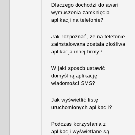
ochrony urządzenia przestaną
do ekranu głównego?
Dlaczego dochodzi do awarii i
awaryjnym?
działać. Co to jest ochrona
wymuszenia zamknięcia
urządzenia?
Co należy zrobić, gdy nie
aplikacji na telefonie?
Jak z panelu Powiadomienia
można naładować telefonu?
usunąć powiadomienie z
Jak rozpoznać, że na telefonie
informacją o tym, że
Dlaczego bateria szybko się
zainstalowana została złośliwa
określona aplikacja działa w
rozładowywuje?
aplikacja innej firmy?
tle?
Jak oszczędzać energię
W jaki sposób ustawić
baterii?
domyślną aplikację
wiadomości SMS?
Jak wyświetlić listę
uruchomionych aplikacji?
Podczas korzystania z
aplikacji wyświetlane są