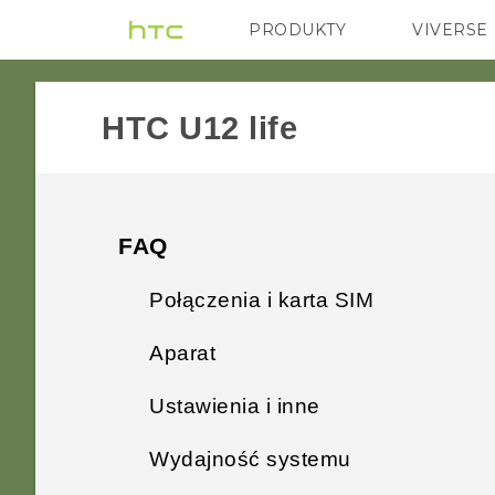
PRODUKTY
VIVERSE
VIVE
G REIGNS
HTC U12 life‎
FAQ
Połączenia i karta SIM
Aparat
Czy mogę przyciąć kartę
micro SIM do rozmiaru karty
Ustawienia i inne
Dlaczego zdjęcia wykonane w
nano SIM tak, aby pasowała
orientacji pionowej są
do telefonu?
Wydajność systemu
Gdzie mogę znaleźć numer
wyświetlane na komputerze w