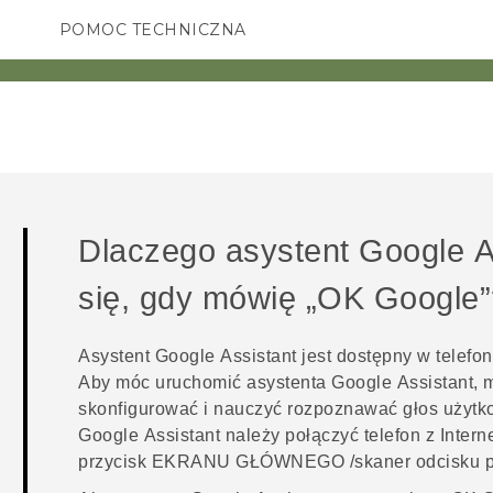
POMOC TECHNICZNA
Urządzenia i akcesoria HTC
SMARTFONY
AKCESORIA
Dlaczego asystent
Google A
się, gdy mówię „OK Google
Asystent
Google Assistant
jest dostępny w telef
Aby móc uruchomić asystenta
Google Assistant
, 
skonfigurować i nauczyć rozpoznawać głos użytko
Google Assistant
należy połączyć telefon z Intern
przycisk
EKRANU GŁÓWNEGO
/skaner odcisku 