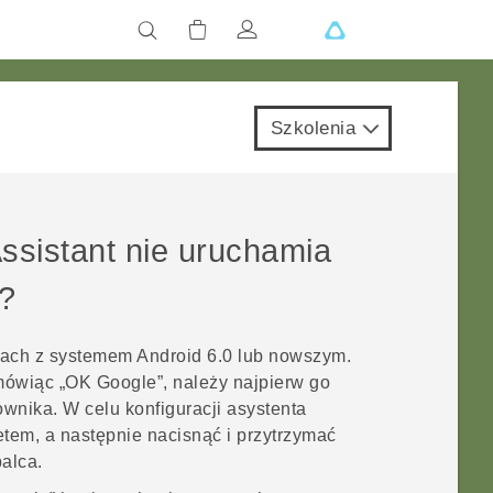
Szkolenia
ssistant
nie uruchamia
”?
onach z systemem
Android
6.0 lub nowszym.
mówiąc „OK Google”, należy najpierw go
wnika. W celu konfiguracji asystenta
etem, a następnie nacisnąć i przytrzymać
palca.