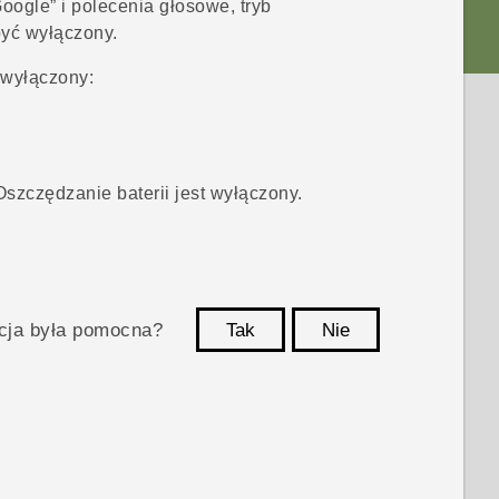
ogle” i polecenia głosowe, tryb
yć wyłączony.
 wyłączony:
Oszczędzanie baterii jest wyłączony.
acja była pomocna?
Tak
Nie
Dziękujemy!