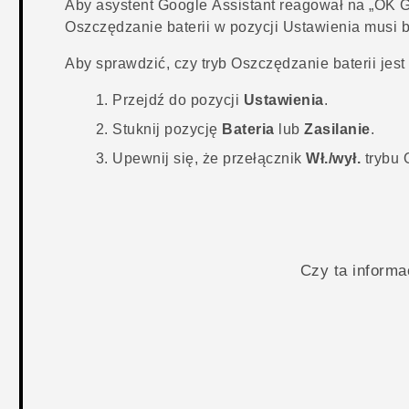
Aby asystent
Google Assistant
reagował na „OK Go
Oszczędzanie baterii w pozycji
Ustawienia
musi b
Aby sprawdzić, czy tryb Oszczędzanie baterii jest
Przejdź do pozycji
Ustawienia
.
Stuknij pozycję
Bateria
lub
Zasilanie
.
Upewnij się, że przełącznik
Wł./wył.
trybu 
Czy ta inform