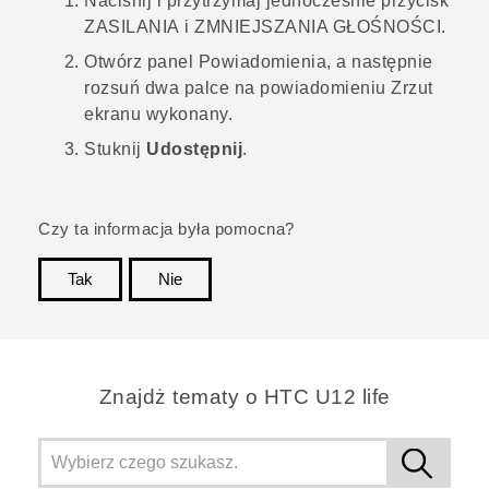
Naciśnij i przytrzymaj jednocześnie przycisk
ZASILANIA
i
ZMNIEJSZANIA GŁOŚNOŚCI
.
Otwórz panel Powiadomienia, a następnie
rozsuń dwa palce na powiadomieniu
Zrzut
ekranu wykonany
.
Stuknij
Udostępnij
.
Czy ta informacja była pomocna?
Tak
Nie
Dziękujemy!
Znajdż tematy o HTC U12 life