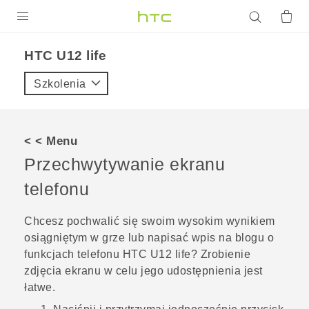
PRODUKTY
HTC U12 life‎
VIVE
Szkolenia
G REIGNS
SMARTFONY
< < Menu
AKCESORIA
Przechwytywanie ekranu
VIVERSE
telefonu
POMOC TECHNICZNA
Chcesz pochwalić się swoim wysokim wynikiem
osiągniętym w grze lub napisać wpis na blogu o
Urządzenia i akcesoria HTC
Zaloguj się
funkcjach telefonu
HTC U12 life
? Zrobienie
zdjęcia ekranu w celu jego udostępnienia jest
łatwe.