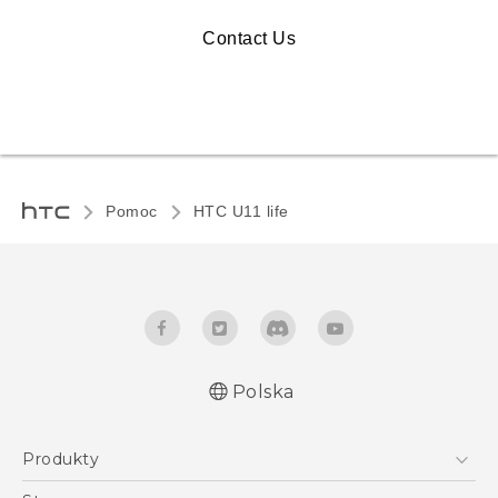
Contact Us
Pomoc
HTC U11 life‎
Polska
Produkty
Polish - Skrócony przewodnik
Smartfony