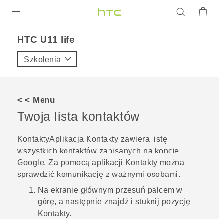
PRODUKTY
HTC U11 life‎
VIVE
Szkolenia
G REIGNS
SMARTFONY
< < Menu
AKCESORIA
Twoja lista kontaktów
VIVERSE
Kontakty
Aplikacja
Kontakty
zawiera listę
wszystkich kontaktów zapisanych na koncie
POMOC TECHNICZNA
Google
. Za pomocą aplikacji
Kontakty
można
Urządzenia i akcesoria HTC
Zaloguj się
sprawdzić komunikację z ważnymi osobami.
Na
ekranie głównym
przesuń palcem w
górę, a następnie znajdź i stuknij pozycję
Kontakty
.