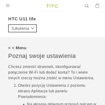
PRODUKTY
HTC U11 life‎
VIVE
Szkolenia
G REIGNS
SMARTFONY
< < Menu
AKCESORIA
Poznaj swoje ustawienia
VIVERSE
Chcesz zmienić dzwonek, skonfigurować
połączenie
Wi‍-Fi
lub dodać konta? To i wiele
POMOC TECHNICZNA
innych rzeczy można zrobić w menu Ustawienia.
Urządzenia i akcesoria HTC
Zaloguj się
Otwórz pozycję Ustawienia z poziomu
ekranu Aplikacje lub panelu
Powiadomienia:
Na ekranie głównym przesuń palcem w