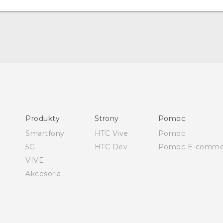
Polish - Skrócony przewodnik
Polish - Podręczniki użytkownika
Polish - Wytyczne dotyczące bezpieczeństwa i wytyczne
wymagane przez prawo
Produkty
Strony
Pomoc
English - Quick start guide
Smartfony
HTC Vive
Pomoc
English - User manual
5G
HTC Dev
Pomoc E-comme
English - Safety and regulatory guide
VIVE
Akcesoria