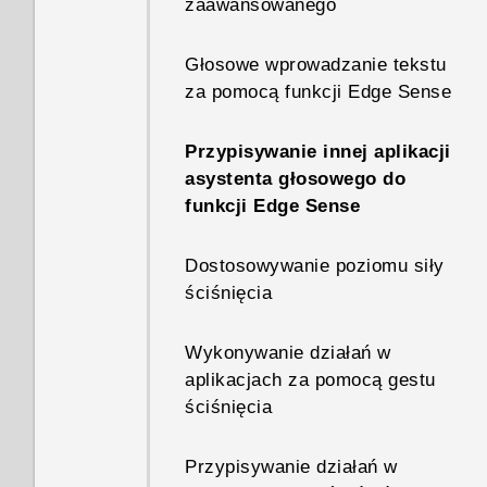
zaawansowanego
mail itd.
Powiadomienia
Głosowe wprowadzanie tekstu
Skaner linii papilarnych
za pomocą funkcji Edge Sense
Zaznaczanie, kopiowanie i
wklejanie tekstu
Przypisywanie innej aplikacji
asystenta głosowego do
Wprowadzanie tekstu
funkcji Edge Sense
Dostosowywanie poziomu siły
ściśnięcia
Wykonywanie działań w
aplikacjach za pomocą gestu
ściśnięcia
Przypisywanie działań w