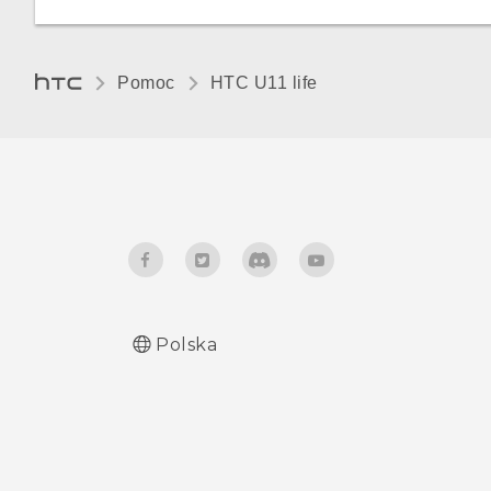
Podświetlenie nocne
Pomoc
HTC U11 life‎
Polska