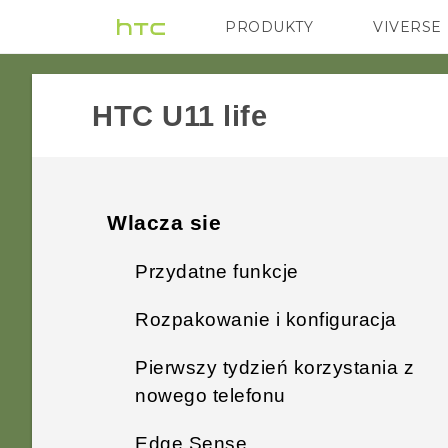
PRODUKTY
VIVERSE
VIVE
G REIGNS
HTC U11 life‎
Wlacza sie
Przydatne funkcje
Rozpakowanie i konfiguracja
Czytnik linii papilarnych
Pierwszy tydzień korzystania z
Przegląd telefonu HTC U11 life
Android 8.0
nowego telefonu
Taca na kartę
Edge Sense
Edge Sense