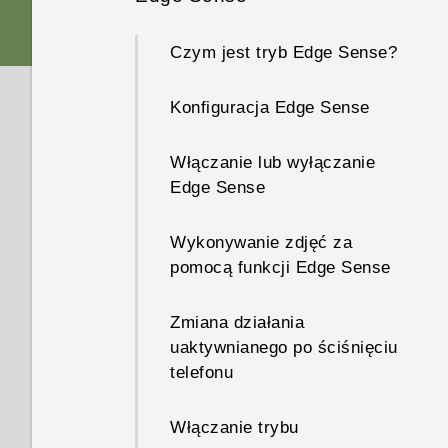
Gesty dotykowe
Karta nano SIM
Funkcje specjalne aplikacji
Czym jest tryb Edge Sense?
Poznaj swoje ustawienia
Aparat
Karta pamięci
Konfiguracja Edge Sense
Korzystanie z panelu Szybki
HTC USonic z Aktywną
dostęp do ustawień
Ładowanie baterii
Redukcją Szumów
Włączanie lub wyłączanie
Edge Sense
Przechwytywanie ekranu
Odporność na wodę i pył
telefonu
Wykonywanie zdjęć za
Włączanie lub wyłączanie
pomocą funkcji Edge Sense
Tryb uśpienia
zasilania
Zmiana działania
Ekran blokady
Pierwsza konfiguracja telefonu
uaktywnianego po ściśnięciu
HTC U11 life
telefonu
Ponowne uruchamianie
telefonu HTC U11 life (miękki
Dodawanie sieci
Włączanie trybu
reset)
społecznościowych, kont e-