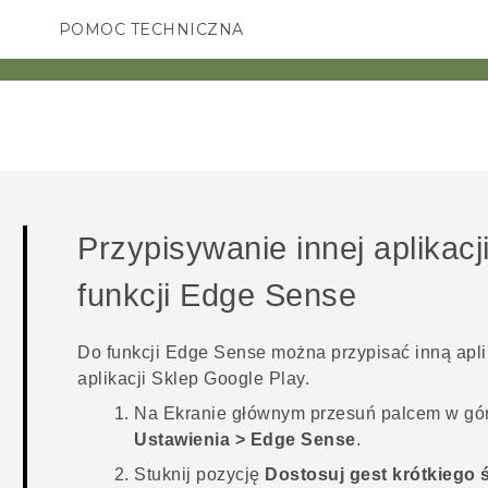
POMOC TECHNICZNA
Urządzenia i akcesoria HTC
SMARTFONY
AKCESORIA
Przypisywanie innej aplikac
funkcji
Edge Sense
Do funkcji
Edge Sense
można przypisać inną apli
aplikacji
Sklep Google Play
.
Na
Ekranie głównym
przesuń palcem w górę
Ustawienia
>
Edge Sense
.
Stuknij pozycję
Dostosuj gest krótkiego 