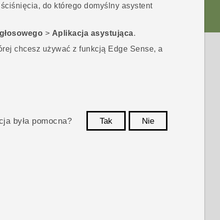
ściśnięcia, do którego domyślny asystent
 głosowego
>
Aplikacja asystująca
.
órej chcesz używać z funkcją
Edge Sense
, a
acja była pomocna?
Tak
Nie
Dziękujemy!