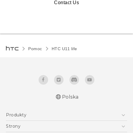
Contact Us
Pomoc
HTC U11 life‎
Polska
Produkty
Polish - Skrócony przewodnik
Smartfony
Polish - Podręczniki użytkownika
Strony
Polish - Wytyczne dotyczące bezpieczeństwa i