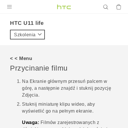
PRODUKTY
HTC U11 life‎
VIVE
Szkolenia
G REIGNS
SMARTFONY
< < Menu
AKCESORIA
Przycinanie filmu
VIVERSE
Na Ekranie głównym przesuń palcem w
górę, a następnie znajdź i stuknij pozycję
POMOC TECHNICZNA
Zdjęcia
.
Urządzenia i akcesoria HTC
Zaloguj się
Stuknij miniaturę klipu wideo, aby
wyświetlić go na pełnym ekranie.
Uwaga:
Filmów zarejestrowanych z