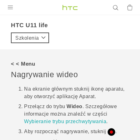
PRODUKTY
HTC U11 life‎
VIVE
Szkolenia
G REIGNS
SMARTFONY
< < Menu
AKCESORIA
Nagrywanie wideo
VIVERSE
Na
ekranie głównym
stuknij ikonę aparatu,
aby otworzyć aplikację
Aparat
.
POMOC TECHNICZNA
Przełącz do trybu
Wideo
.
Szczegółowe
Urządzenia i akcesoria HTC
Zaloguj się
informacje można znaleźć w części
Wybieranie trybu przechwytywania
.
Aby rozpocząć nagrywanie, stuknij
.