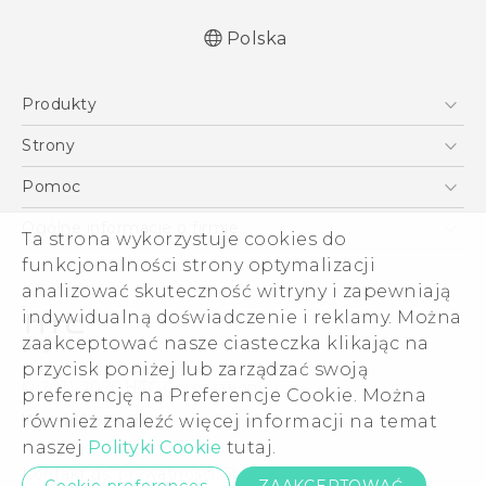
Polska
Produkty
Polish - Skrócony przewodnik
Smartfony
Polish - Podręczniki użytkownika
Strony
Polish - Wytyczne dotyczące bezpieczeństwa i
5G
HTC Vive
Pomoc
wytyczne wymagane przez prawo
VIVE
HTC Dev
Pomoc
English - Quick start guide
Ogólne informacje o firmie
Ta strona wykorzystuje cookies do
Akcesoria
English - User manual
Pomoc E-commerce
funkcjonalności strony optymalizacji
ESG
English - Safety and regulatory guide
analizować skuteczność witryny i zapewniają
Informacje o firmie
indywidualną doświadczenie i reklamy. Można
Dla inwestorów (angielski)
zaakceptować nasze ciasteczka klikając na
Cookie Preferences
przycisk poniżej lub zarządzać swoją
© 2011-2026 HTC Corporation
preferencję na Preferencje Cookie. Można
Kariera
również znaleźć więcej informacji na temat
Warunki prawne
Security and Privacy Whitepaper
naszej
Polityki Cookie
tutaj.
Kontakt ds. prywatności:
Global-Privacy@htc.com