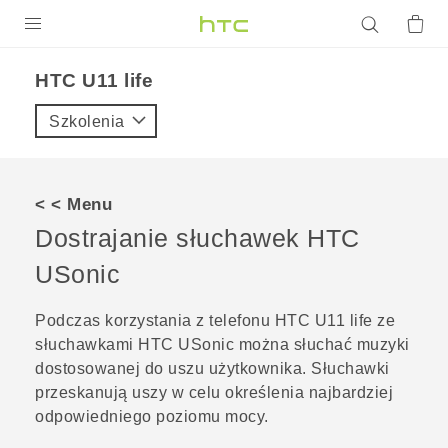
PRODUKTY
HTC U11 life‎
VIVE
Szkolenia
G REIGNS
SMARTFONY
< < Menu
AKCESORIA
Dostrajanie słuchawek
HTC
VIVERSE
USonic
POMOC TECHNICZNA
Podczas korzystania z telefonu
HTC U11 life
ze
słuchawkami
HTC USonic
można słuchać muzyki
Urządzenia i akcesoria HTC
Zaloguj się
dostosowanej do uszu użytkownika. Słuchawki
przeskanują uszy w celu określenia najbardziej
odpowiedniego poziomu mocy.