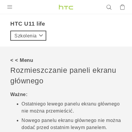
PRODUKTY
HTC U11 life‎
VIVE
Szkolenia
G REIGNS
SMARTFONY
< < Menu
AKCESORIA
Rozmieszczanie paneli ekranu
VIVERSE
głównego
POMOC TECHNICZNA
Ważne:
Ostatniego lewego panelu ekranu głównego
Urządzenia i akcesoria HTC
Zaloguj się
nie można przemieścić.
Nowego panelu ekranu głównego nie można
dodać przed ostatnim lewym panelem.