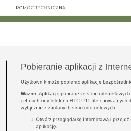
POMOC TECHNICZNA
Urządzenia i akcesoria HTC
SMARTFONY
AKCESORIA
Pobieranie aplikacji z Intern
Użytkownik może pobierać aplikacje bezpośrednio
Ważne:
Aplikacje pobrane ze stron internetowyc
celu ochrony telefonu
HTC U11 life
i prywatnych d
wyłącznie z zaufanych stron internetowych.
Otwórz przeglądarkę internetową i przejdź
aplikację.