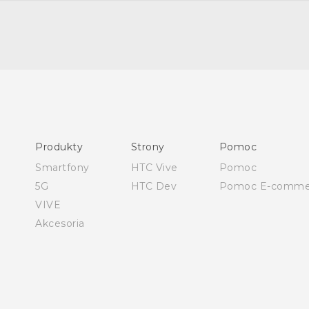
Polish - Skrócony przewodnik
Polish - Podręczniki użytkownika
Polish - Wytyczne dotyczące bezpieczeństwa i wytyczne
wymagane przez prawo
Produkty
Strony
Pomoc
English - Quick start guide
Smartfony
HTC Vive
Pomoc
English - User manual
5G
HTC Dev
Pomoc E-comme
English - Safety and regulatory guide
VIVE
Akcesoria