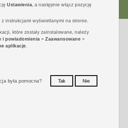
ycję
Ustawienia
, a następnie włącz pozycję
 z instrukcjami wyświetlanymi na stronie.
acji, które zostały zainstalowane, należy
e i powiadomienia
>
Zaawansowane
>
ne aplikacje
.
acja była pomocna?
Tak
Nie
Dziękujemy!