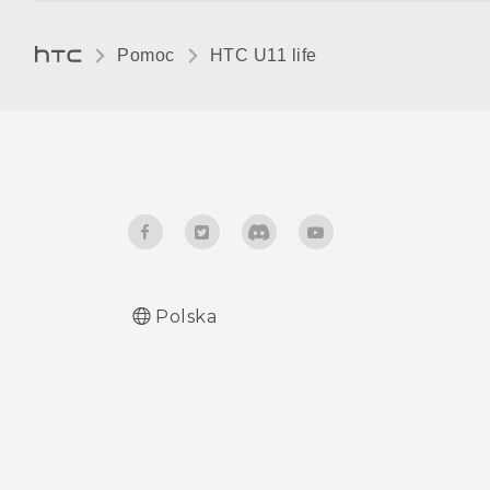
Pomoc
HTC U11 life‎
Polska