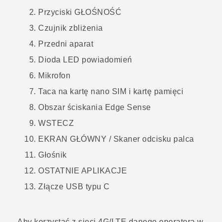
Przyciski
GŁOŚNOŚĆ
Czujnik zbliżenia
Przedni aparat
Dioda LED powiadomień
Mikrofon
Taca na kartę
nano SIM
i kartę pamięci
Obszar ściskania
Edge Sense
WSTECZ
EKRAN GŁÓWNY / Skaner odcisku palca
Głośnik
OSTATNIE APLIKACJE
Złącze
USB typu C
Aby korzystać z sieci 4G/
LTE
danego operatora w