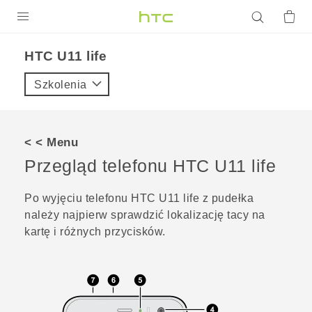
PRODUKTY
HTC U11 life‎
VIVE
Szkolenia
G REIGNS
SMARTFONY
< < Menu
AKCESORIA
Przegląd telefonu
HTC U11 life
VIVERSE
Po wyjęciu telefonu
HTC U11 life
z pudełka
należy najpierw sprawdzić lokalizację tacy na
POMOC TECHNICZNA
kartę i różnych przycisków.
Urządzenia i akcesoria HTC
Zaloguj się