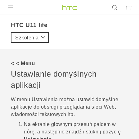
PRODUKTY
HTC U11 life‎
VIVE
Szkolenia
G REIGNS
SMARTFONY
< < Menu
AKCESORIA
Ustawianie domyślnych
VIVERSE
aplikacji
POMOC TECHNICZNA
W menu Ustawienia można ustawić domyślne
aplikacje do obsługi przeglądania sieci Web,
Urządzenia i akcesoria HTC
Zaloguj się
wiadomości tekstowych itp.
Na
ekranie głównym
przesuń palcem w
górę, a następnie znajdź i stuknij pozycję