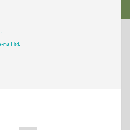
e
mail itd.