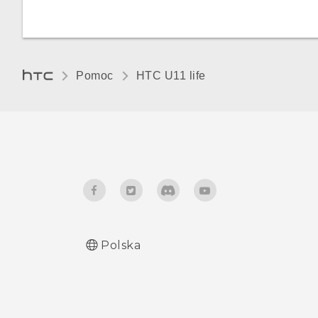
aplikacji do gestów ściśnięcia
Podświetlenie nocne
Przykładowe przypisywanie
działań w aplikacji
Pomoc
HTC U11 life‎
Zmiana działań w aplikacji
Polska