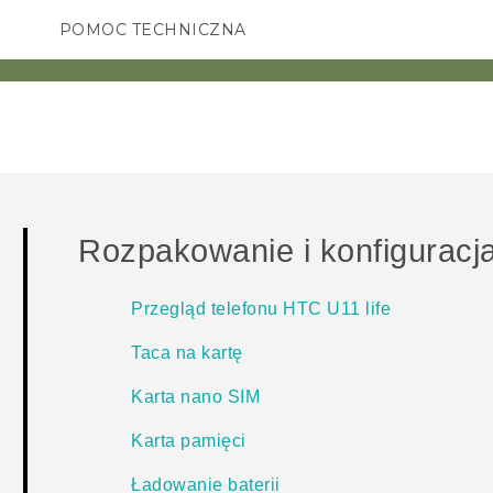
POMOC TECHNICZNA
Urządzenia i akcesoria HTC
SMARTFONY
AKCESORIA
Rozpakowanie i konfiguracj
Przegląd telefonu HTC U11 life
Taca na kartę
Karta nano SIM
Karta pamięci
Ładowanie baterii