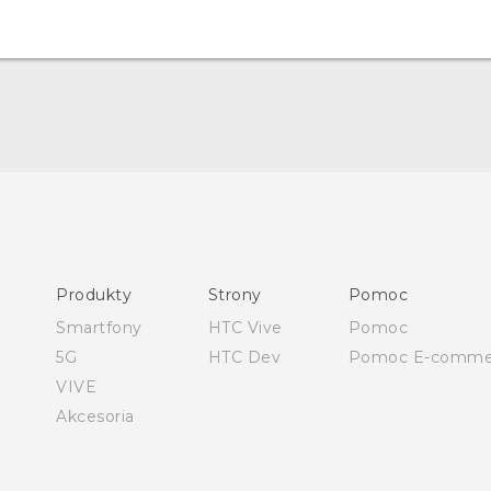
Polish - Skrócony przewodnik
Polish - Podręczniki użytkownika
Polish - Wytyczne dotyczące bezpieczeństwa i wytyczne
wymagane przez prawo
Produkty
Strony
Pomoc
English - Quick start guide
Smartfony
HTC Vive
Pomoc
English - User manual
5G
HTC Dev
Pomoc E-comme
English - Safety and regulatory guide
VIVE
Akcesoria