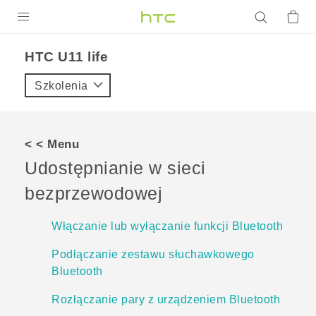
PRODUKTY
HTC U11 life‎
VIVE
Szkolenia
G REIGNS
SMARTFONY
< < Menu
AKCESORIA
Udostępnianie w sieci
VIVERSE
bezprzewodowej
POMOC TECHNICZNA
Włączanie lub wyłączanie funkcji Bluetooth
Urządzenia i akcesoria HTC
Zaloguj się
Podłączanie zestawu słuchawkowego
Bluetooth
Rozłączanie pary z urządzeniem Bluetooth