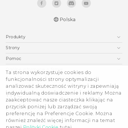
Polska
Produkty
Polish - Skrócony przewodnik
Smartfony
Polish - Podręczniki użytkownika
Strony
Polish - Wytyczne dotyczące bezpieczeństwa i
5G
HTC Vive
Pomoc
wytyczne wymagane przez prawo
VIVE
HTC Dev
Pomoc
English - Quick start guide
Ogólne informacje o firmie
Ta strona wykorzystuje cookies do
Akcesoria
English - User manual
Pomoc E-commerce
funkcjonalności strony optymalizacji
ESG
English - Safety and regulatory guide
analizować skuteczność witryny i zapewniają
Informacje o firmie
indywidualną doświadczenie i reklamy. Można
Dla inwestorów (angielski)
zaakceptować nasze ciasteczka klikając na
Cookie Preferences
przycisk poniżej lub zarządzać swoją
© 2011-2026 HTC Corporation
preferencję na Preferencje Cookie. Można
Kariera
również znaleźć więcej informacji na temat
Warunki prawne
Security and Privacy Whitepaper
naszej
Polityki Cookie
tutaj.