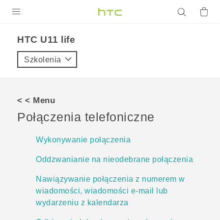
PRODUKTY
HTC U11 life‎
VIVE
Szkolenia
G REIGNS
SMARTFONY
< < Menu
AKCESORIA
Połączenia telefoniczne
VIVERSE
Wykonywanie połączenia
POMOC TECHNICZNA
Oddzwanianie na nieodebrane połączenia
Urządzenia i akcesoria HTC
Zaloguj się
Nawiązywanie połączenia z numerem w
wiadomości, wiadomości e-mail lub
wydarzeniu z kalendarza