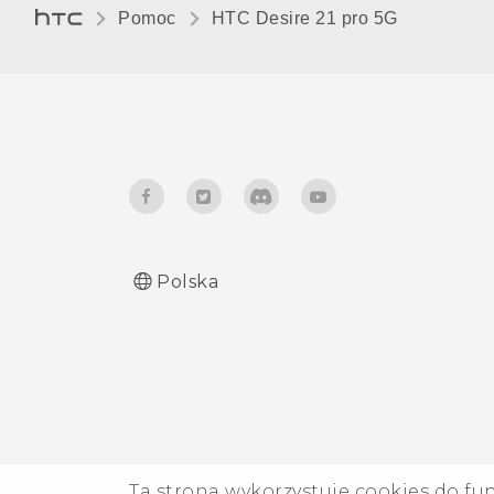
Pomoc
HTC Desire 21 pro 5G‎
Dźwięki i wibracje przy
dotknięciu
Zmiana języka wyświetlania
Tryb Nie przeszkadzać
Polska
Ta strona wykorzystuje cookies do fu