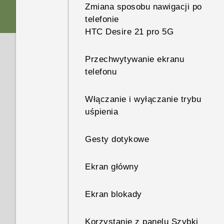
Dlaczego nie można
lub nie włącza się całkowicie
Zmiana sposobu nawigacji po
Wkładanie kart nano SIM i
skonfigurować karty SD jako
Jak znaleźć lub wymazać
do ekranu głównego?
telefonie
Aplikacje
microSD
Nie można usunąć zdjęć z
pamięci wewnętrznej?
telefon za pomocą usługi
HTC Desire 21 pro 5G
karty SD za pomocą aplikacji
Znajdź moje urządzenie?
Wydajność systemu
Co należy zrobić, gdy nie
Ładowanie baterii
Dlaczego na telefonie nie są
Zdjęcia Google. Co należy
Jak skopiować lub przenieść
można naładować telefonu?
Przechwytywanie ekranu
już wyświetlane opcje wyboru
zrobić?
pliki i foldery z pamięci
Sieci zwykłe i bezprzewodowe
Co to jest Blokada inteligentna
telefonu
Dlaczego telefon wolno działa
aplikacji po stuknięciu łącza?
Włączanie lub wyłączanie
wewnętrznej na kartę SD?
i jak z niej korzystać?
Dlaczego bateria szybko się
i zawiesza się?
zasilania
Czy można odzyskać usunięte
Ustawienia i inne
rozładowywuje?
Czy można zmienić na
Włączanie i wyłączanie trybu
Dlaczego asystent
zdjęcia i filmy? Jak to zrobić?
Jak wyświetlić pliki i foldery z
Dlaczego telefon nie blokuje
telefonie aplikację do płatności
uśpienia
Dlaczego telefon sam się
Google Assistant nie
Pierwsza konfiguracja telefonu
pamięci USB?
się, chociaż hasło blokady
Czy mogę przyciąć kartę
NFC i jak to zrobić?
wyłącza?
odpowiada, gdy mówię „Hej
Kopia zapasowa nie obejmuje
ekranu zostało już ustawione?
micro SIM do rozmiaru karty
Gesty dotykowe
Google”?
niektórych zdjęć i filmów. Co
Dodawanie kont
Jak kopiować pliki między
nano SIM tak, aby pasowała
W jaki sposób mogę
Co należy zrobić w przypadku
należy zrobić, aby utworzyć
telefonem a komputerem?
do urządzenia HTC?
udostępnić połączenie
nadmiernego nagrzewania się
Ekran główny
Dlaczego dochodzi do awarii i
ich kopię zapasową za
Sposoby odblokowywania
internetowe telefonu innym
telefonu?
wymuszenia zamknięcia
pomocą telefonu?
telefonu HTC Desire 21 pro 5G
Gdzie mogę znaleźć numer
urządzeniom?
aplikacji na telefonie?
Ekran blokady
IMEI/MEID i numer seryjny
Jak uruchomić telefon w trybie
Zdjęcia wychodzą nieostre?
Zmiana ustawień karty nano
telefonu?
Kilka plików zostało
awaryjnym?
Jak rozpoznać, że
Oto kilka wskazówek
Korzystanie z panelu Szybki
SIM