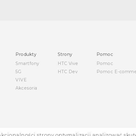
Polish - Skrócony przewodnik
Polish - Podręczniki użytkownika
Quick start guide
Produkty
Strony
Pomoc
User manual
Smartfony
HTC Vive
Pomoc
5G
HTC Dev
Pomoc E-comme
VIVE
Akcesoria
nkcjonalności strony optymalizacji analizować skut