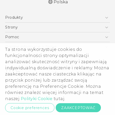
Polska
Produkty
Polish - Skrócony przewodnik
Smartfony
Polish - Podręczniki użytkownika
Strony
Quick start guide
5G
HTC Vive
Pomoc
User manual
VIVE
HTC Dev
Pomoc
Ogólne informacje o firmie
Ta strona wykorzystuje cookies do
Akcesoria
Pomoc E-commerce
ESG
funkcjonalności strony optymalizacji
analizować skuteczność witryny i zapewniają
Informacje o firmie
indywidualną doświadczenie i reklamy. Można
Dla inwestorów (angielski)
zaakceptować nasze ciasteczka klikając na
Cookie Preferences
przycisk poniżej lub zarządzać swoją
© 2011-2026 HTC Corporation
preferencję na Preferencje Cookie. Można
Kariera
Warunki prawne
również znaleźć więcej informacji na temat
Security and Privacy Whitepaper
naszej
Polityki Cookie
tutaj.
Kontakt ds. prywatności:
Global-Privacy@htc.com
Cookie preferences
ZAAKCEPTOWAĆ