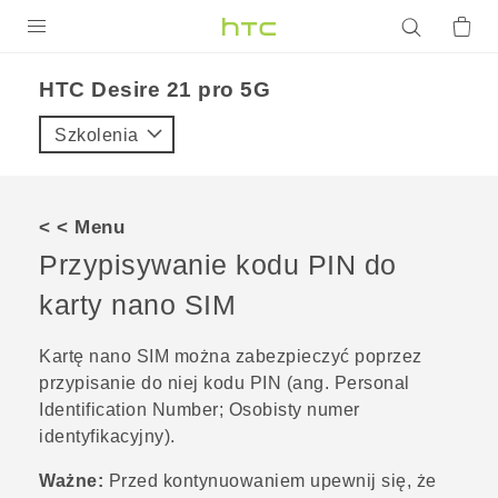
PRODUKTY
HTC Desire 21 pro 5G‎
VIVE
Szkolenia
G REIGNS
SMARTFONY
< < Menu
AKCESORIA
Przypisywanie kodu PIN do
VIVERSE
karty
nano SIM
POMOC TECHNICZNA
Kartę
nano SIM
można zabezpieczyć poprzez
przypisanie do niej kodu PIN (ang. Personal
Urządzenia i akcesoria HTC
Zaloguj się
Identification Number; Osobisty numer
identyfikacyjny).
Ważne:
Przed kontynuowaniem upewnij się, że