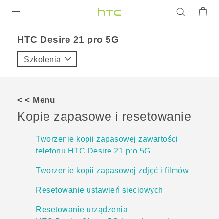
PRODUKTY
HTC Desire 21 pro 5G‎
VIVE
Szkolenia
G REIGNS
SMARTFONY
< < Menu
AKCESORIA
Kopie zapasowe i resetowanie
VIVERSE
Tworzenie kopii zapasowej zawartości
telefonu HTC Desire 21 pro 5G
POMOC TECHNICZNA
Tworzenie kopii zapasowej zdjęć i filmów
Urządzenia i akcesoria HTC
Zaloguj się
Resetowanie ustawień sieciowych
Resetowanie urządzenia