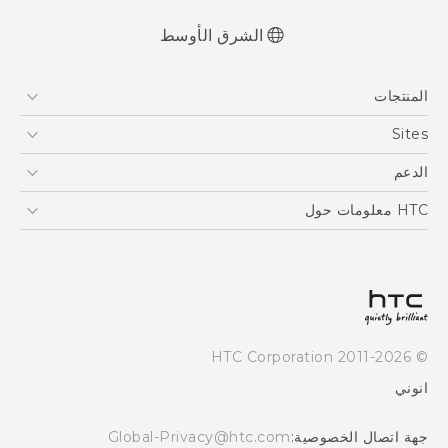
الشرق الأوسط
English - Quick start guide
المنتجات
English - User manual
العربية - دليل البدء السريع
5G
Sites
العربية - دليل المستخدم
أجهزة الهواتف الذكية
HTC Dev
الدعم
EXODUS
HTC Research
الدعم
HTC معلومات حول
VIVE
ESG
Investor
سياسة الخصوصية
أمان المنتج
© 2011-2026 HTC Corporation
Careers
انوني
Security and Privacy Whitepaper
جهة اتصال الخصوصية:
Global-Privacy@htc.com