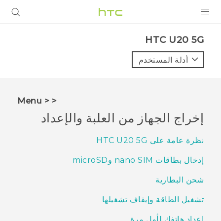
المنتجات
‎HTC U20 5G‎
VIVE
أدلة المستخدم
G REIGNS
أجهزة الهواتف الذكية
< < Menu
VIVERSE
إخراج الجهاز من العلبة والإعداد
البرامج + التطبيقات
نظرة عامة على HTC U20 5G
الدعم
إدخال بطاقات nano SIM وmicroSD
أجهزة HTC والملحقات
شحن البطارية
تشغيل الطاقة وإيقاف تشغيلها
إعداد هاتفك لأول مرة