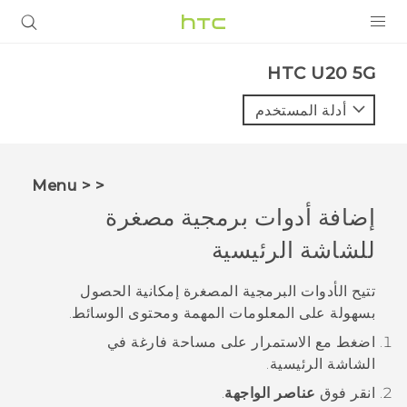
المنتجات
‎HTC U20 5G‎
VIVE
أدلة المستخدم
G REIGNS
أجهزة الهواتف الذكية
< < Menu
VIVERSE
إضافة أدوات برمجية مصغرة
للشاشة الرئيسية
البرامج + التطبيقات
الدعم
تتيح الأدوات البرمجية المصغرة إمكانية الحصول
بسهولة على المعلومات المهمة ومحتوى الوسائط.
أجهزة HTC والملحقات
اضغط مع الاستمرار على مساحة فارغة في
الشاشة
الرئيسية
.
انقر فوق
عناصر الواجهة
.