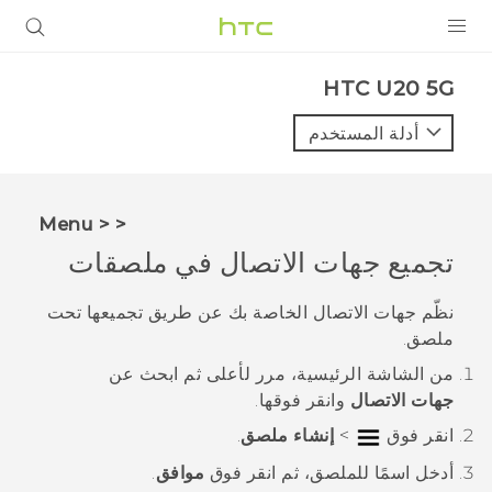
المنتجات
‎HTC U20 5G‎
VIVE
أدلة المستخدم
G REIGNS
أجهزة الهواتف الذكية
< < Menu
VIVERSE
تجميع جهات الاتصال في ملصقات
البرامج + التطبيقات
نظّم جهات الاتصال الخاصة بك عن طريق تجميعها تحت
ملصق.
الدعم
من الشاشة
الرئيسية
، مرر لأعلى ثم ابحث عن
أجهزة HTC والملحقات
جهات الاتصال
وانقر فوقها.
انقر فوق
>
إنشاء ملصق
.
أدخل اسمًا للملصق، ثم انقر فوق
موافق
.