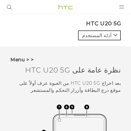
المنتجات
‎HTC U20 5G‎
VIVE
أدلة المستخدم
G REIGNS
أجهزة الهواتف الذكية
< < Menu
VIVERSE
نظرة عامة على
HTC U20 5G
البرامج + التطبيقات
بعد اخراج
HTC U20 5G
من العبوة عرف أولاً على
موقع درج البطاقة وأزرار التحكم والمستشعر.
الدعم
أجهزة HTC والملحقات