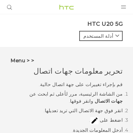
المنتجات
‎HTC U20 5G‎
VIVE
أدلة المستخدم
G REIGNS
أجهزة الهواتف الذكية
< < Menu
VIVERSE
تحرير معلومات جهات اتصال
البرامج + التطبيقات
قم بإجراء تغييرات على جهة اتصال حالية.
من الشاشة
الرئيسية
، مرر لأعلى ثم ابحث عن
الدعم
جهات الاتصال
وانقر فوقها.
أجهزة HTC والملحقات
انقر فوق جهة الاتصال التي تريد تعديلها.
اضغط على
.
أدخل المعلومات الجديدة.