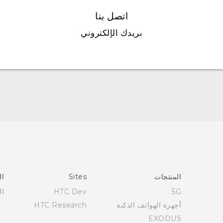
اتصل بنا
بريدك الإلكتروني
English - Quick start guide
English - User manual
العربية - دليل البدء السريع
العربية - دليل المستخدم
المنتجات
Sites
ال
5G
HTC Dev
ال
أجهزة الهواتف الذكية
HTC Research
EXODUS