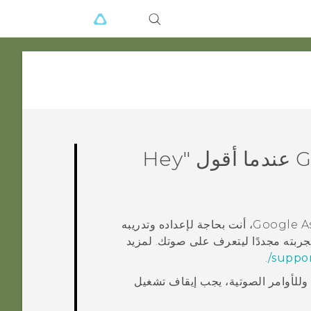
G
عندما أقول "‍Hey
Google A
، أنت بحاجة لإعداده وتدريبه
ربته مجددًا ليتعرف على صوتك. لمزيد
.
suppor
د قول "‍Hey Google"‍ وللأوامر الصوتية، يجب إيقاف تشغيل