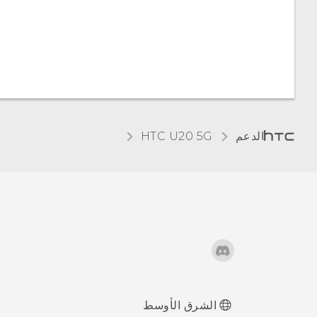
الإضاءة الليلية
تغيير حجم الخط
الافتراضي
ضبط حجم العرض
الدعم
‎HTC U20 5G‎
اهتزاز وأصوات اللمس
تغيير لغة العرض
وضع عدم الإزعاج
الشرق الأوسط