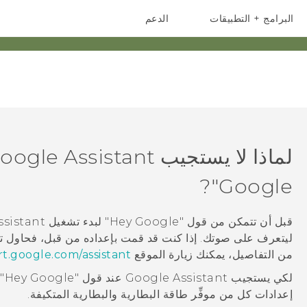
البرامج + التطبيقات
الدعم
أجهزة الهواتف الذكية
أجهزة HTC والملحقات
لماذا لا يستجيب
oogle Assistant
Google"‍?
قبل أن تتمكن من قول "‍Hey Google"‍ لبدء تشغيل
ssistant
ليتعرف على صوتك. إذا كنت قد قمت بإعداده من قبل، فحاول تج
من التفاصيل، يمكنك زيارة الموقع
t.google.com/assistant/
لكي يستجيب
Google Assistant
عن
إعدادات كل من
موفِّر طاقة البطارية
و
البطارية المتكيفة
.